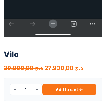
Vilo
Original
Current
29.900,00
د.ج
27.900,00
د.ج
price
price
was:
is:
Add to cart ←
−
+
د.ج 29.900,00.