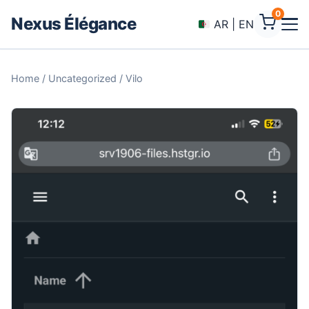
0
Nexus Élégance
AR | EN
Home
/
Uncategorized
/ Vilo